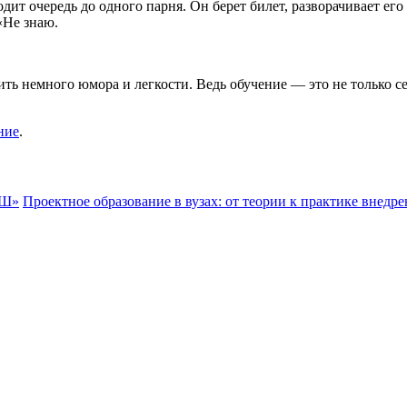
т очередь до одного парня. Он берет билет, разворачивает его
 «Не знаю.
ить немного юмора и легкости. Ведь обучение — это не только с
ние
.
ЭШ»
Проектное образование в вузах: от теории к практике внедр