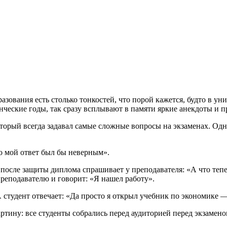
зования есть столько тонкостей, что порой кажется, будто в уни
енческие годы, так сразу всплывают в памяти яркие анекдоты и
торый всегда задавал самые сложные вопросы на экзаменах. Одна
то мой ответ был бы неверным».
 после защиты диплома спрашивает у преподавателя: «А что тепе
преподавателю и говорит: «Я нашел работу».
 студент отвечает: «Да просто я открыл учебник по экономике —
артину: все студенты собрались перед аудиторией перед экзамено