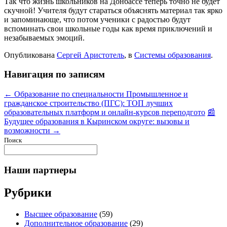
Так что жизнь школьников на Донбассе теперь точно не будет
скучной! Учителя будут стараться объяснять материал так ярко
и запоминающе, что потом ученики с радостью будут
вспоминать свои школьные годы как время приключений и
незабываемых эмоций.
Опубликована
Сергей Аристотель
, в
Системы образования
.
Навигация по записям
← Образование по специальности Промышленное и
гражданское строительство (ПГС): ТОП лучших
образовательных платформ и онлайн-курсов переподгото
📰
Будущее образования в Кыринском округе: вызовы и
возможности →
Поиск
Наши партнеры
Рубрики
Высшее образование
(59)
Дополнительное образование
(29)