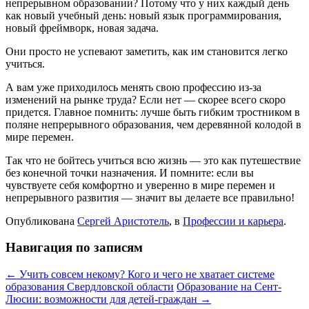
непрерывном образовании? Потому что у них каждый день
как новый учебный день: новый язык программирования,
новый фреймворк, новая задача.
Они просто не успевают заметить, как им становится легко
учиться.
А вам уже приходилось менять свою профессию из-за
изменений на рынке труда? Если нет — скорее всего скоро
придется. Главное помнить: лучше быть гибким тростником в
поляне непрерывного образования, чем деревянной колодой в
мире перемен.
Так что не бойтесь учиться всю жизнь — это как путешествие
без конечной точки назначения. И помните: если вы
чувствуете себя комфортно и уверенно в мире перемен и
непрерывного развития — значит вы делаете все правильно!
Опубликована
Сергей Аристотель
, в
Профессии и карьера
.
Навигация по записям
← Учить совсем некому? Кого и чего не хватает системе
образования Свердловской области
Образование на Сент-
Люсии: возможности для детей-граждан →